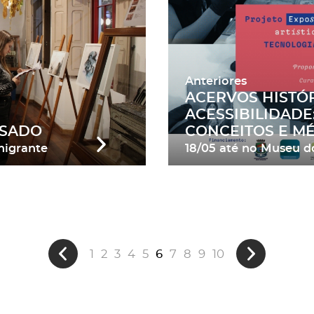
Anteriores
ACERVOS HISTÓR
ACESSIBILIDADE
SSADO
CONCEITOS E M
migrante
18/05
até
no Museu d
1
2
3
4
5
6
7
8
9
10