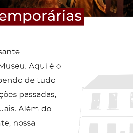
temporárias
sante
Museu. Aqui é o
abendo de tudo
eções passadas,
tuais. Além do
te, nossa