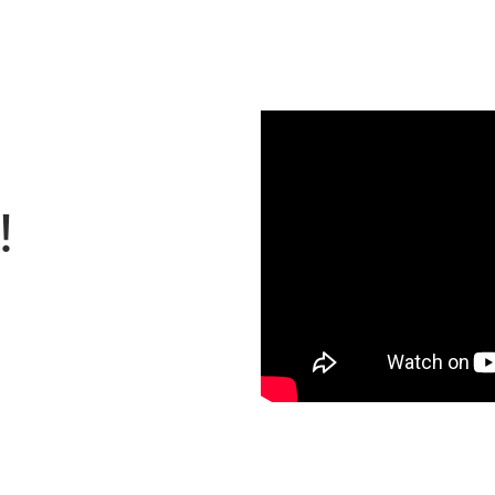
Assista 
!