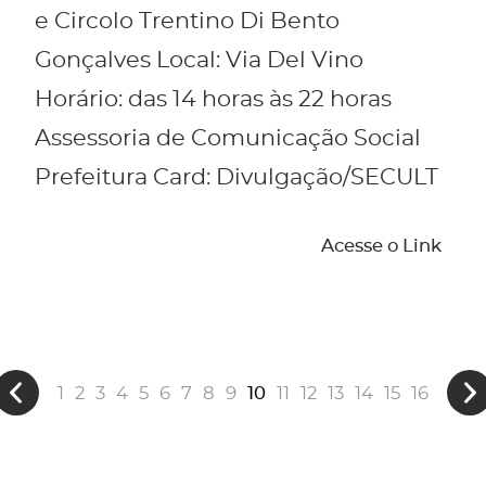
e Circolo Trentino Di Bento
Gonçalves Local: Via Del Vino
Horário: das 14 horas às 22 horas
Assessoria de Comunicação Social
Prefeitura Card: Divulgação/SECULT
Acesse o Link
1
2
3
4
5
6
7
8
9
10
11
12
13
14
15
16