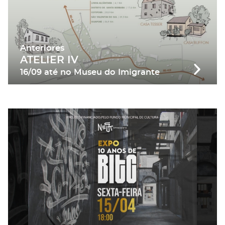
Anteriores
ATELIER IV
16/09
até
no Museu do Imigrante