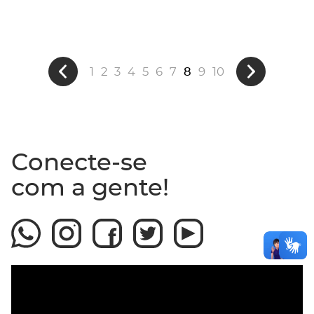
1
2
3
4
5
6
7
8
9
10
Conecte-se
com a gente!
Assista ao video